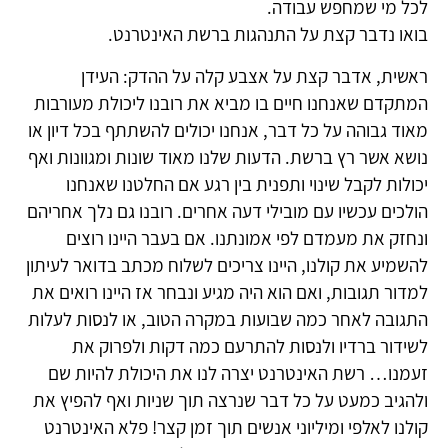
לכל מי שמחפש עבודה.
בואו נדבר קצת על התנהגות ברשת האינטרנט.
ראשית, אדבר קצת על אצבע קלה על ההדק: העידן
המתקדם שאנחנו חיים בו מביא את רובנו ליכולת מעורבות
מאוד גבוהה על כל דבר, אנחנו יכולים להשתתף בכל דיון או
נושא אשר רץ ברשת. הדעות שלנו מאוד שונות ומגוונות ואף
יכולות לקבל שינוי ותפנית בין רגע אם החלטנו שאנחנו
הולכים עכשיו עם מובילי דעה אחרים. רובנו גם נלך אחריהם
ונחזק את מעמדם לפי אמונתנו. אם בעבר היינו רוצים
להשמיע את קולנו, היינו צריכים לשלוח מכתב בדואר לעיתון
למדור תגובות, ואם הוא היה מגיע ונבחר אז היינו רואים את
התגובה לאחר כמה שבועות במקרה הטוב, או לנסות לעלות
לשידור ברדיו ולנסות להתרעם כמה דקות ולפרוק את
זעמנו… רשת האינטרנט יצרה לנו את היכולת להיות שם
ולהגיב כמעט על כל דבר שנרצה תוך שניות ואף להפיץ את
קולנו לאלפי ומיליוני אנשים תוך זמן קצר! פלא האינטרנט