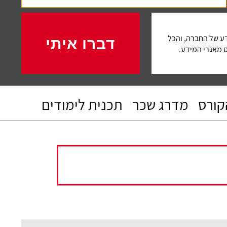
דברו איתי
דע של החברה, והכל
' 700019285 הרשום בפנקס מאגרי המידע.
קורס
מדרג שכר
תכנית לימודים
“מרצים מעולים, נהנית מאוד ב