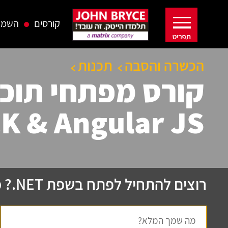
קורסים
השמה
הכשרה והסבה
תכנות
K & Angular JS.
רוצים להתחיל לפתח בשפת NET.? מלאו את הטופס: