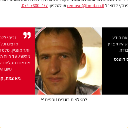
נה/י לדוא"ל
remove@jbmd.co.il
או לטלפון:
074-7600-777.
הקורס נתן לי את הידע
המעשי והביטחון שהייתי צריך
בשביל שוק העבודה.
גלעד ברנר, קורס דוטנט
להמלצות בוגרים נוספים
כבר בימים הראשונים בעבודה
הרגשתי שהכלים שהגעתי
איתם מאפשרים לי להשתלב בצוות
בביטחון עצמי מלא.