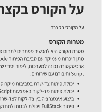
על הקורס בקצר
על הקורס בקצרה
מטרות הקורס
Script וחיבורם עם שירותים.
יכולת פיתוח צד-שרת בסביבות מיקרוסו
יכולת פיתוח מד-לקוח באמצעות Java Script והטכנולוגיות הרלוונטיות (…Angular ,JS, CSS3, HTML5)
ביצוע אינטגרציה בין צד-לקוח לצד-שרת ב
פיתוח FullStack ויכולת לבנות ולתחזק מערכות באופן רוחבי