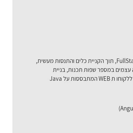
מטרת הקורס היא להכשיר מפתחים לתחום פיתוח יישומי האינטרנט בסביבת פיתוח מתקדמת ופיתוח FullStack, תוך הקניית כלים והתנסות מעשית,
Visu , לימוד מעמיק של תכנות מונחה עצמים במספר שפות תכנות, בניית
ארכיטקטורה נכונה למערכות, לימוד יסודי של הסביבות החדשניות והמתקדמות לבניית ממשקי משתמש ללקוחו ת WEB המתבססות על Java