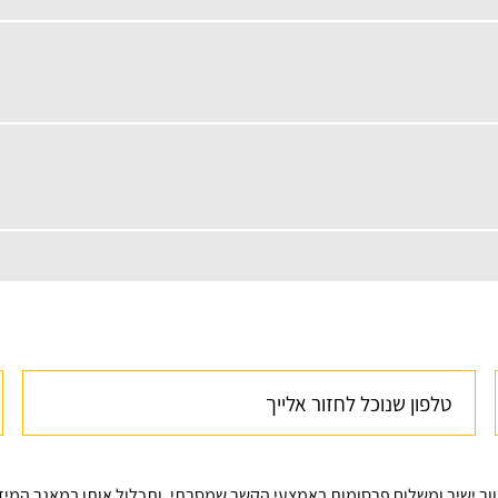
וור ישיר ומשלוח פרסומות באמצעי הקשר שמסרתי, ותכלול אותו במאגר המי