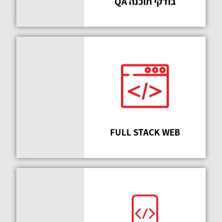
בודקי תוכנה QA
אתה תהיה
מרוצה
FULL STACK WEB
בחירה