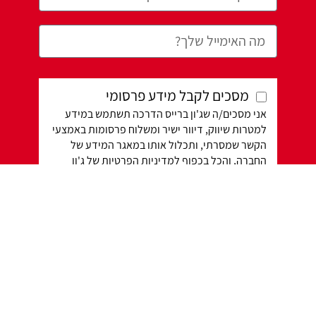
מסכים לקבל מידע פרסומי
אני מסכים/ה שג'ון ברייס הדרכה תשתמש במידע
למטרות שיווק, דיוור ישיר ומשלוח פרסומות באמצעי
הקשר שמסרתי, ותכלול אותו במאגר המידע של
החברה, והכל בכפוף למדיניות הפרטיות של ג'ון
ברייס הדרכה וקבוצת מטריקס
הזמינה כאן.
המידע
שייאסף יישמר במאגר מידע מס' 700019285 הרשום
בפנקס מאגרי המידע. להסרה בעתיד פנה/י לדוא"ל
remove@jbmd.co.il
או לטלפון:
074-7600-777.
דברו איתי