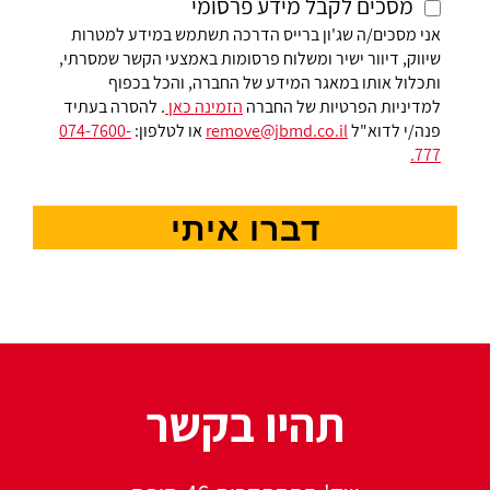
מסכים לקבל מידע פרסומי
אני מסכים/ה שג'ון ברייס הדרכה תשתמש במידע למטרות
שיווק, דיוור ישיר ומשלוח פרסומות באמצעי הקשר שמסרתי,
ותכלול אותו במאגר המידע של החברה, והכל בכפוף
למדיניות הפרטיות של החברה
הזמינה כאן
. להסרה בעתיד
פנה/י לדוא"ל
remove@jbmd.co.il
או לטלפון:
074-7600-
777.
דברו איתי
תהיו בקשר