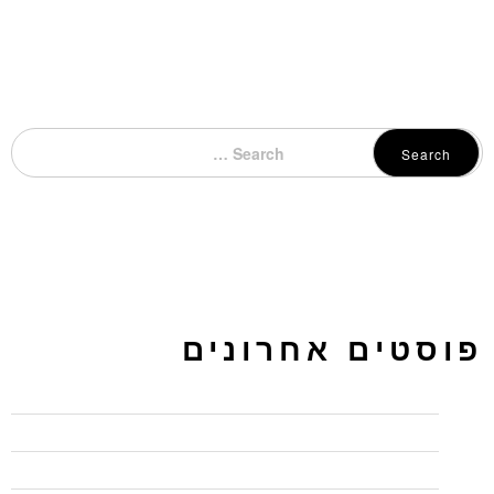
Search
פוסטים אחרונים
כיתות לימוד להשכרה בחיפה – בג'ון ברייס תקבלו יותר
מדוע כל כך חשוב להשתמש ב"המלצות" בלינקדאין
איך ליצור פרופיל בולט בלינקדאין