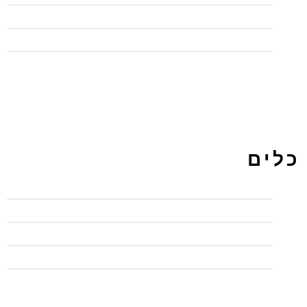
תכנות
תכנות
כלים
התחבר
פיד רשומות
פיד תגובות
WordPress.org