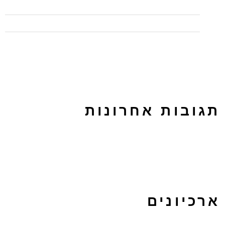
חמישה טיפים לכתיבה שיווקית
לפרסם בטאבולה או באאוטבריין? על ההבדלים בין הפלטפורמות
תגובות אחרונות
ארכיונים
מרץ 2024