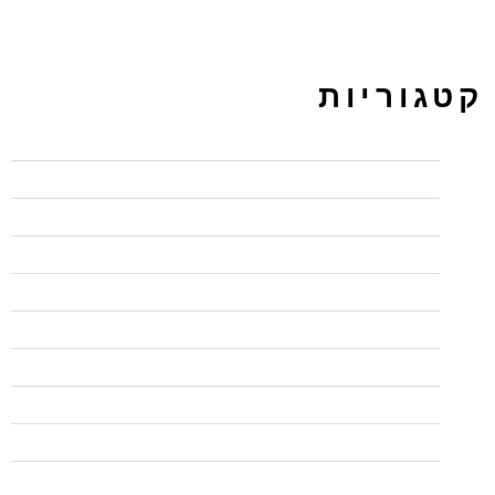
קטגוריות
BI
CCNP
PPC ירושלים מקודם
UX/UI
wordpress
בדיקות אוטומציה
בדיקות אוטומציה
בודקי תוכנה QA
בודקי תוכנה QA
בלי פופאפ לפני עזיבה