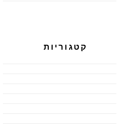
קטגוריות
BI
CCNP
PPC ירושלים מקודם
UX/UI
wordpress
בדיקות אוטומציה
בדיקות אוטומציה
בודקי תוכנה QA