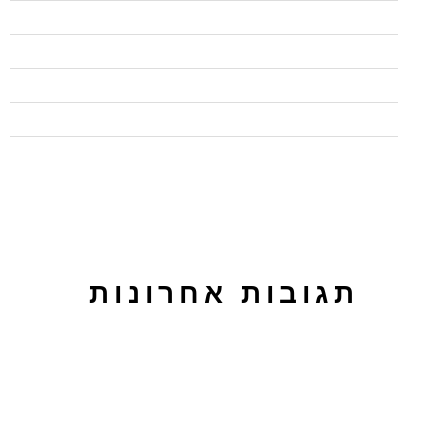
מדוע כל כך חשוב להשתמש ב"המלצות" בלינקדאין
איך ליצור פרופיל בולט בלינקדאין
חמישה טיפים לכתיבה שיווקית
לפרסם בטאבולה או באאוטבריין? על ההבדלים בין הפלטפורמות
תגובות אחרונות