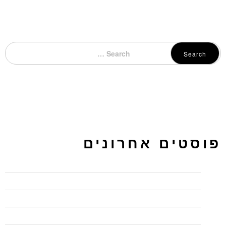
Search
פוסטים אחרונים
כיתות לימוד להשכרה בחיפה – בג'ון ברייס תקבלו יותר
מדוע כל כך חשוב להשתמש ב"המלצות" בלינקדאין
איך ליצור פרופיל בולט בלינקדאין
חמישה טיפים לכתיבה שיווקית