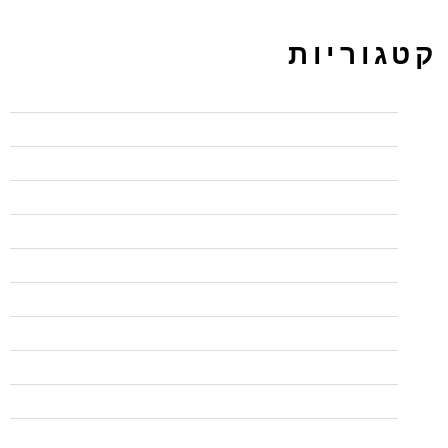
קטגוריות
BI
CCNP
PPC ירושלים מקודם
UX/UI
wordpress
בדיקות אוטומציה
בדיקות אוטומציה
בודקי תוכנה QA
בודקי תוכנה QA
בלי פופאפ לפני עזיבה
בפיקוח משרד הכלכלה