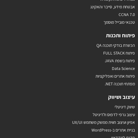
אבטחת מידע, סייבר והאקינג
CCNA 7.0
טכנאי מובייל מוסמך
פיתוח ותכנות
הכשרת בודקי תוכנה QA
פיתוח FULL STACK
פיתוח בשפת JAVA
Data Science
פיתוח אתרים ואפליקציות
מפתחי תוכנה NET.
עיצוב ושיווק
שיווק דיגיטלי
עיצוב גרפי לדפוס ולדיגיטל
אפיון ועיצוב חווית ממשק משתמש UX/UI
בניית אתרים ב-WordPress
סדנת לינקדאין