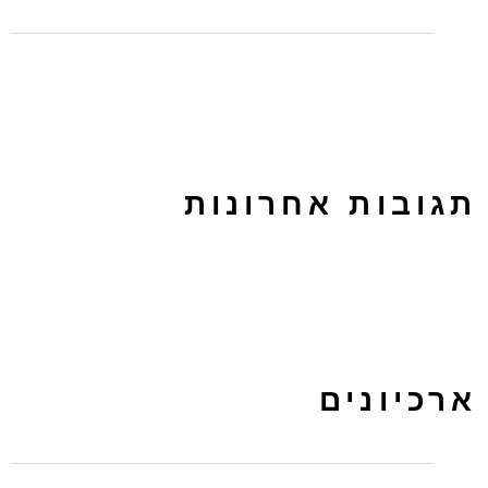
לפרסם בטאבולה או באאוטבריין? על ההבדלים בין הפלטפורמות
תגובות אחרונות
ארכיונים
מרץ 2024
נובמבר 2022