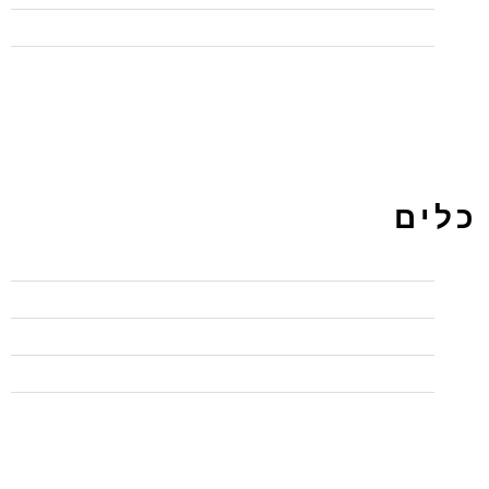
תכנות
כלים
התחבר
פיד רשומות
פיד תגובות
WordPress.org