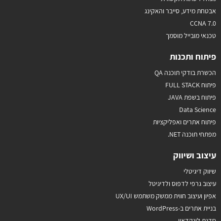
אבטחת מידע, סייבר והאקינג
CCNA 7.0
טכנאי מובייל מוסמך
פיתוח ותכנות
הכשרת בודקי תוכנה QA
פיתוח FULL STACK
פיתוח בשפת JAVA
Data Science
פיתוח אתרים ואפליקציות
מפתחי תוכנה NET.
עיצוב ושיווק
שיווק דיגיטלי
עיצוב גרפי לדפוס ולדיגיטל
אפיון ועיצוב חווית ממשק משתמש UX/UI
בניית אתרים ב-WordPress
סדנת לינקדאין