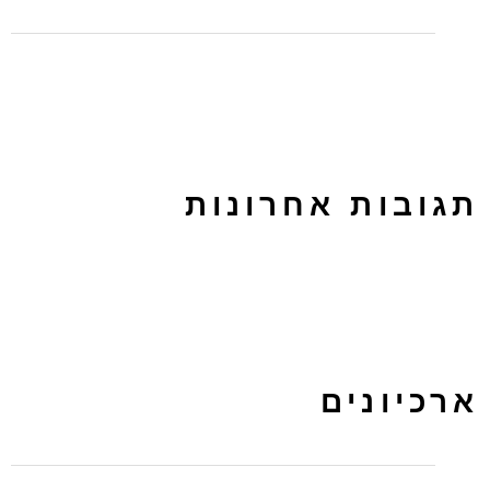
לפרסם בטאבולה או באאוטבריין? על ההבדלים בין הפלטפורמות
תגובות אחרונות
ארכיונים
מרץ 2024
נובמבר 2022