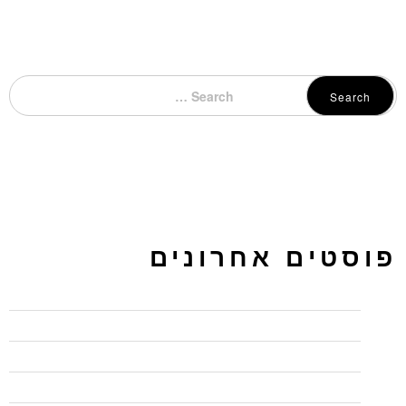
Search
פוסטים אחרונים
כיתות לימוד להשכרה בחיפה – בג'ון ברייס תקבלו יותר
מדוע כל כך חשוב להשתמש ב"המלצות" בלינקדאין
איך ליצור פרופיל בולט בלינקדאין
חמישה טיפים לכתיבה שיווקית