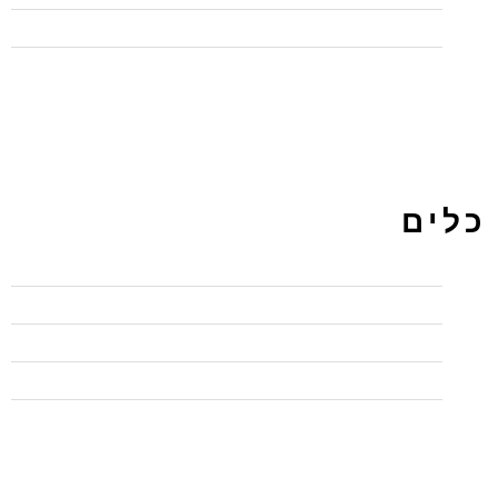
תכנות
כלים
התחבר
פיד רשומות
פיד תגובות
WordPress.org