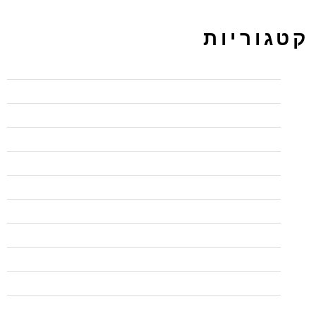
קטגוריות
BI
CCNP
PPC ירושלים מקודם
UX/UI
wordpress
בדיקות אוטומציה
בדיקות אוטומציה
בודקי תוכנה QA
בודקי תוכנה QA
בלי פופאפ לפני עזיבה
בפיקוח משרד הכלכלה