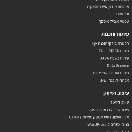
אבטחת מידע, סייבר והאקינג
CCNA 7.0
טכנאי מובייל מוסמך
פיתוח ותכנות
הכשרת בודקי תוכנה QA
פיתוח FULL STACK
פיתוח בשפת JAVA
Data Science
פיתוח אתרים ואפליקציות
מפתחי תוכנה NET.
עיצוב ושיווק
שיווק דיגיטלי
עיצוב גרפי לדפוס ולדיגיטל
אפיון ועיצוב חווית ממשק משתמש UX/UI
בניית אתרים ב-WordPress
סדנת לינקדאין