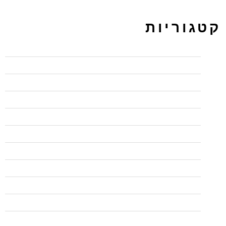
קטגוריות
BI
CCNP
PPC ירושלים מקודם
UX/UI
wordpress
בדיקות אוטומציה
בדיקות אוטומציה
בודקי תוכנה QA
בודקי תוכנה QA
בלי פופאפ לפני עזיבה
בפיקוח משרד הכלכלה