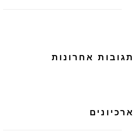
לפרסם בטאבולה או באאוטבריין? על ההבדלים בין הפלטפורמות
תגובות אחרונות
ארכיונים
מרץ 2024
נובמבר 2022