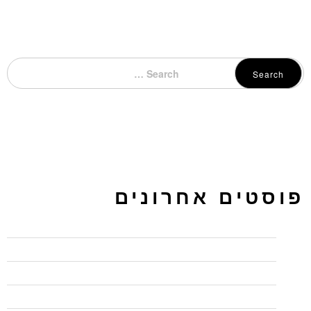
Search
פוסטים אחרונים
כיתות לימוד להשכרה בחיפה – בג'ון ברייס תקבלו יותר
מדוע כל כך חשוב להשתמש ב"המלצות" בלינקדאין
איך ליצור פרופיל בולט בלינקדאין
חמישה טיפים לכתיבה שיווקית