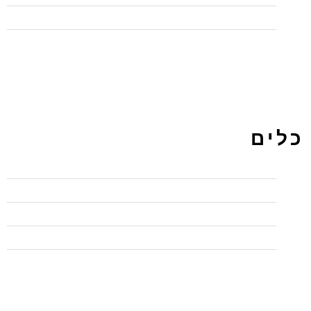
תכנות
כלים
התחבר
פיד רשומות
פיד תגובות
WordPress.org