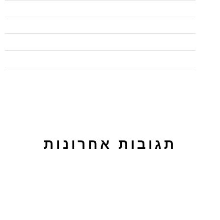
מדוע כל כך חשוב להשתמש ב"המלצות" בלינקדאין
איך ליצור פרופיל בולט בלינקדאין
חמישה טיפים לכתיבה שיווקית
לפרסם בטאבולה או באאוטבריין? על ההבדלים בין הפלטפורמות
תגובות אחרונות