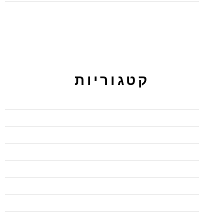
קטגוריות
BI
CCNP
PPC ירושלים מקודם
UX/UI
wordpress
בדיקות אוטומציה
בדיקות אוטומציה
בודקי תוכנה QA