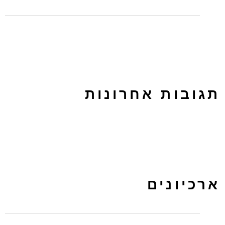
לפרסם בטאבולה או באאוטבריין? על ההבדלים בין הפלטפורמות
תגובות אחרונות
ארכיונים
מרץ 2024
נובמבר 2022