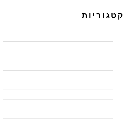
קטגוריות
BI
CCNP
PPC ירושלים מקודם
UX/UI
wordpress
בדיקות אוטומציה
בדיקות אוטומציה
בודקי תוכנה QA
בודקי תוכנה QA
בלי פופאפ לפני עזיבה
בפיקוח משרד הכלכלה