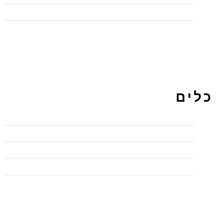
תכנות
כלים
התחבר
פיד רשומות
פיד תגובות
WordPress.org