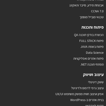
אבטחת מידע, סייבר והאקינג
CCNA 7.0
טכנאי מובייל מוסמך
פיתוח ותכנות
הכשרת בודקי תוכנה QA
פיתוח FULL STACK
פיתוח בשפת JAVA
Data Science
פיתוח אתרים ואפליקציות
מפתחי תוכנה NET.
עיצוב ושיווק
שיווק דיגיטלי
עיצוב גרפי לדפוס ולדיגיטל
אפיון ועיצוב חווית ממשק משתמש UX/UI
בניית אתרים ב-WordPress
סדנת לינקדאין