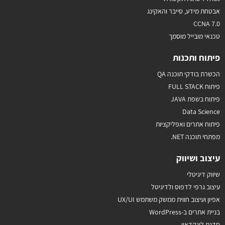
אבטחת מידע, סייבר והאקינג
CCNA 7.0
טכנאי מובייל מוסמך
פיתוח ותכנות
הכשרת בודקי תוכנה QA
פיתוח FULL STACK
פיתוח בשפת JAVA
Data Science
פיתוח אתרים ואפליקציות
מפתחי תוכנה NET.
עיצוב ושיווק
שיווק דיגיטלי
עיצוב גרפי לדפוס ולדיגיטל
אפיון ועיצוב חווית ממשק משתמש UX/UI
בניית אתרים ב-WordPress
סדנת לינקדאין