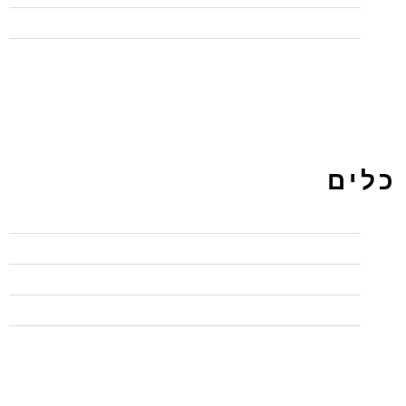
תכנות
כלים
התחבר
פיד רשומות
פיד תגובות
WordPress.org