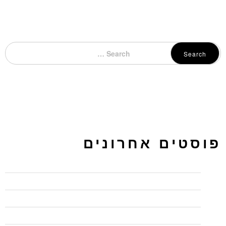
Search
פוסטים אחרונים
כיתות לימוד להשכרה בחיפה – בג'ון ברייס תקבלו יותר
מדוע כל כך חשוב להשתמש ב"המלצות" בלינקדאין
איך ליצור פרופיל בולט בלינקדאין
חמישה טיפים לכתיבה שיווקית