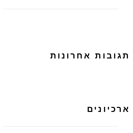
לפרסם בטאבולה או באאוטבריין? על ההבדלים בין הפלטפורמות
תגובות אחרונות
ארכיונים
מרץ 2024
נובמבר 2022