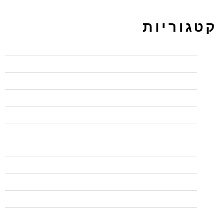
קטגוריות
BI
CCNP
PPC ירושלים מקודם
UX/UI
wordpress
בדיקות אוטומציה
בדיקות אוטומציה
בודקי תוכנה QA
בודקי תוכנה QA
בלי פופאפ לפני עזיבה
בפיקוח משרד הכלכלה