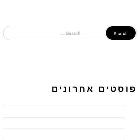
Search
פוסטים אחרונים
כיתות לימוד להשכרה בחיפה – בג'ון ברייס תקבלו יותר
מדוע כל כך חשוב להשתמש ב"המלצות" בלינקדאין
איך ליצור פרופיל בולט בלינקדאין
חמישה טיפים לכתיבה שיווקית