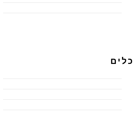
תכנות
כלים
התחבר
פיד רשומות
פיד תגובות
WordPress.org