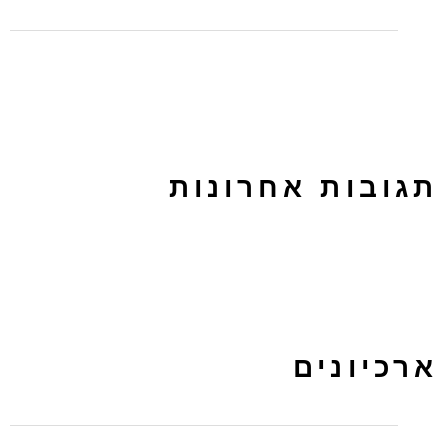
לפרסם בטאבולה או באאוטבריין? על ההבדלים בין הפלטפורמות
תגובות אחרונות
ארכיונים
מרץ 2024
נובמבר 2022