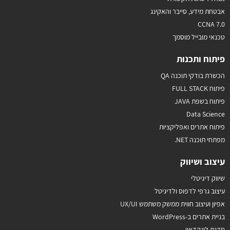
אבטחת מידע, סייבר והאקינג
CCNA 7.0
טכנאי מובייל מוסמך
פיתוח ותכנות
הכשרת בודקי תוכנה QA
פיתוח FULL STACK
פיתוח בשפת JAVA
Data Science
פיתוח אתרים ואפליקציות
מפתחי תוכנה NET.
עיצוב ושיווק
שיווק דיגיטלי
עיצוב גרפי לדפוס ולדיגיטל
אפיון ועיצוב חווית ממשק משתמש UX/UI
בניית אתרים ב-WordPress
סדנת לינקדאין