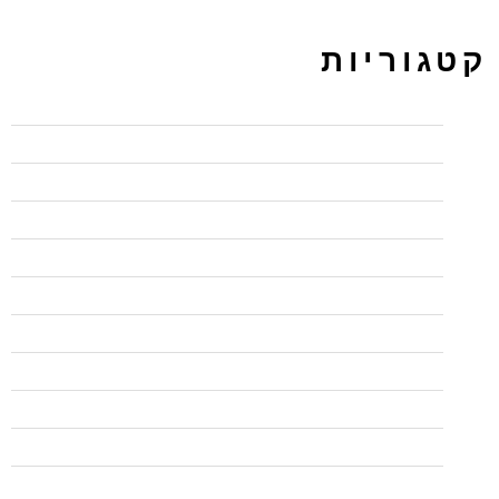
קטגוריות
BI
CCNP
PPC ירושלים מקודם
UX/UI
wordpress
בדיקות אוטומציה
בדיקות אוטומציה
בודקי תוכנה QA
בודקי תוכנה QA
בלי פופאפ לפני עזיבה
בפיקוח משרד הכלכלה