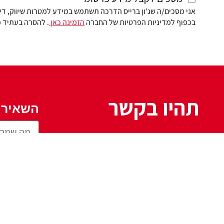
אני מסכים/ה שג'ון ברייס הדרכה תשתמש במידע למטרות שיווק, די
בכפוף למדיניות הפרטיות של החברה
הזמינה כאן
. להסרה בעתיד פ
תהיו בקשר
השאירו 
שד' ההסתדרות 46,חיפה
מרקוני 27,חיפה
ימים א'-ה': 08:00-21:00
ימי ו: 08:00-13:00
טלפון: 074-760-0700