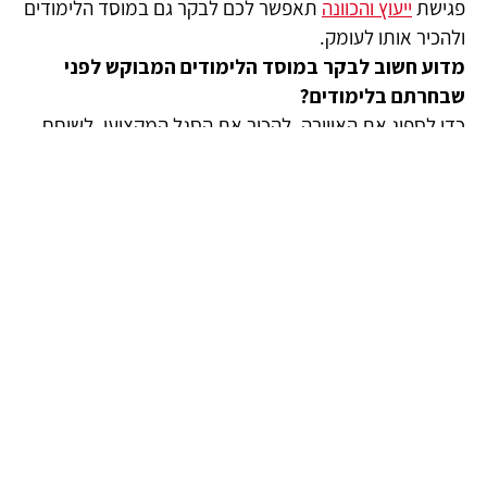
פגישת
ייעוץ והכוונה
תאפשר לכם לבקר גם במוסד הלימודים
ולהכיר אותו לעומק.
מדוע חשוב לבקר במוסד הלימודים המבוקש לפני
שבחרתם בלימודים?
כדי לספוג את האווירה, להכיר את הסגל המקצועי, לשוחח
עם סטודנטים או בוגרים, לבחון את כיתות הלימוד
המודרניות, את הציוד המתקדם וכך לדעת מראש שאתם
במוסד לימודים מקצועי ובידיים הטובות ביותר.
קבע פגישה עם יועץ לימודים וקריירה חינם