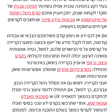
בעלי רקע בתמיכה טכנית אפילו בשירותי
תמיכה טכנית
של
מוקדי לקוחות שונים, יתכן ויעניין אתכם
קורס ניהול רשתות
של מייקרוסופט
או
אבטחת מידע סייבר
שנחשבים לקורסים
יוקרתיים ונחשקים בתעשייה.
אם אין לכם ידע או ניסיון קודם משירותכם הצבאי או עבודות
קודמות, תוכלו לקבל מידע של ייעוץ והכוונה מיועצי הקריירה
על קורסים על פי הכישורים שלכם, למשל, נטייה אומנותית
ומשיכה לעיצוב יכולה להיות מתורגמת להצלחה
בקורס
עיצוב גראפי
או עניין בקריירה בשיווק באינטרנטי
מתחילה
בקורס קידום אתרים
שמשלב אסטרטגיות שיווק
אינטרנטיות שונות.
יועצי הקריירה יחפשו גם את מסלול ניהול הקריירה הנכון
עבורכם, כך למשל, אם תתחילו ללמוד עיצוב גרפי תוכלו
להתקדם בהמשך למאפייני UX או
מטכנאי טאבלט
וסמארטפון
, אחרי שתרכשו בקורס ידע טכני בסיסי תוכלו
להמשיך לקורסי המשך בעולם התוכנה וכדומה. לפעמים