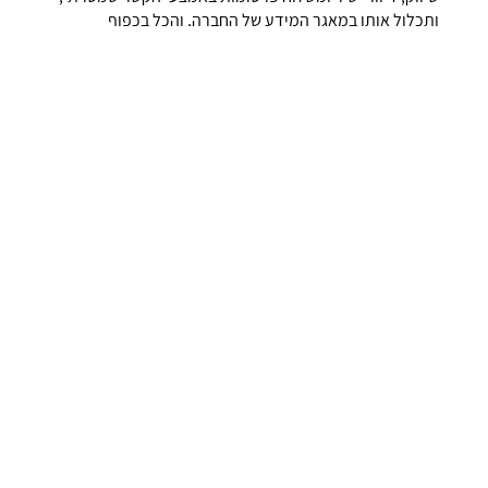
ותכלול אותו במאגר המידע של החברה, והכל בכפוף
למדיניות הפרטיות של החברה
הזמינה כאן
. להסרה בעתיד
פנה/י לדוא"ל
remove@jbmd.co.il
או לטלפון:
074-7600-
777.
דברו איתי
מחלקת השמה
סדנאות לחיפוש עבודה
סימולציה לפני ראיון
דרושים – משרות לבוגרים